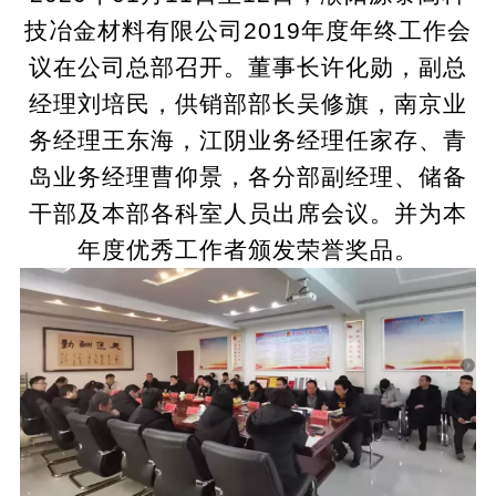
技冶金材料有限公司
2019年度
年终
工作会
议在
公司
总部召开。董事长
许化勋
，
副总
经理刘培民
，
供销部部长吴修旗，南京业
务经理王东海
，
江阴业务经理任家存
、
青
岛业务经理曹仰景
，
各分部副经理、储备
干部及本部各科室人员
出席会议。
并为本
年度优秀工作者颁发荣誉奖品。